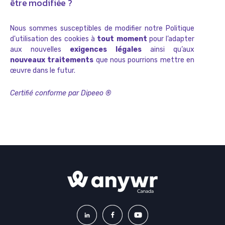
être modifiée ?
Nous sommes susceptibles de modifier notre Politique
d'utilisation des cookies à
tout moment
pour l’adapter
aux nouvelles
exigences légales
ainsi qu’aux
nouveaux traitements
que nous pourrions mettre en
œuvre dans le futur.
Certifié conforme par Dipeeo ®